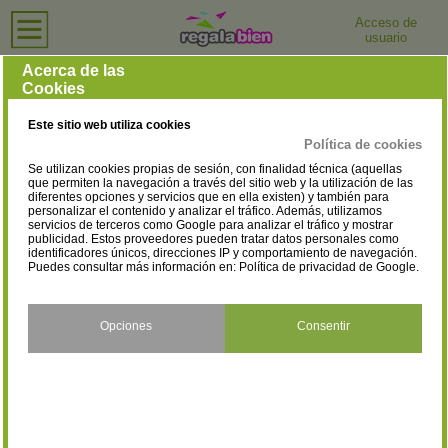
Acceso de
usuario
Inicio
›
Profesionales
›
Huelva
Profesionales en Huelva
Acerca de las
Cookies
Selecciona la localidad
Huelva
(1)
Este sitio web utiliza cookies
Política de cookies
Se utilizan cookies propias de sesión, con finalidad técnica (aquellas
que permiten la navegación a través del sitio web y la utilización de las
diferentes opciones y servicios que en ella existen) y también para
personalizar el contenido y analizar el tráfico. Además, utilizamos
servicios de terceros como Google para analizar el tráfico y mostrar
publicidad. Estos proveedores pueden tratar datos personales como
identificadores únicos, direcciones IP y comportamiento de navegación.
Puedes consultar más información en:
Política de privacidad de Google
.
Opciones
Consentir