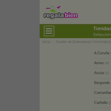
Tiendas
Seleccion
Inicio
›
Tiendas de Ordenadores e Informática
A Coruña
Ames
(4)
Arzúa
(1)
Bergondo
Camariña
Carballo
(