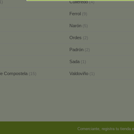
Culleredo
1)
(4)
Ferrol
(9)
Narón
(5)
Ordes
)
(2)
Padrón
(2)
Sada
(1)
de Compostela
Valdoviño
(15)
(1)
Comerciante, registra tu tienda e