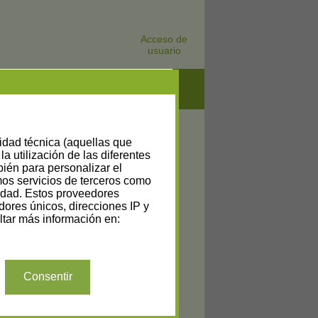
Acceso de
usuario
lidad técnica (aquellas que
la utilización de las diferentes
bién para personalizar el
amos servicios de terceros como
cidad. Estos proveedores
dores únicos, direcciones IP y
(1)
tar más información en:
Consentir