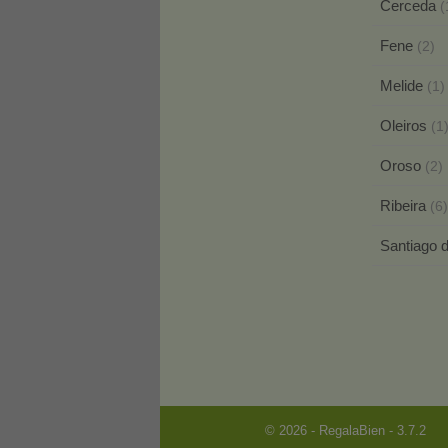
Cerceda
(
Fene
(2)
Melide
(1)
Oleiros
(1
Oroso
(2)
Ribeira
(6)
Santiago 
© 2026 - RegalaBien - 3.7.2