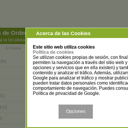
 de Ordenadores e Informática en A Coruña
Acerca de las Cookies
a la localidad
Este sitio web utiliza cookies
›
A Coruña
Política de cookies
Se utilizan cookies propias de sesión, con fina
A Pobra do Caramiñal
(45)
(3)
permiten la navegación a través del sitio web y 
opciones y servicios que en ella existen) y tam
Arteixo
contenido y analizar el tráfico. Además, utiliz
(3)
Google para analizar el tráfico y mostrar publi
pueden tratar datos personales como identifica
As Pontes de García Rodríguez
comportamiento de navegación. Puedes consul
Política de privacidad de Google
.
Boiro
(1)
(2)
s
Cambre
(1)
(2)
Opciones
Cee
8)
(1)