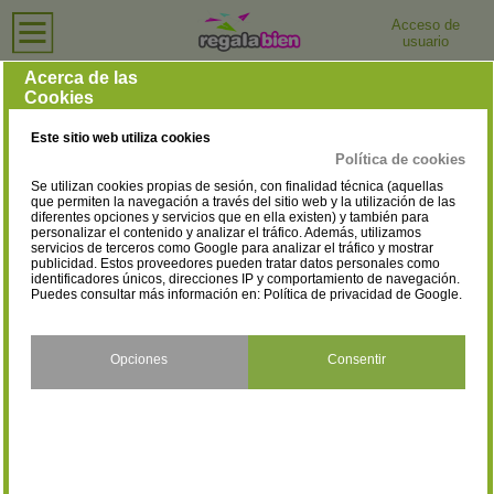
Acceso de
usuario
Inicio
›
Tiendas de Ordenadores e Informática
Tiendas de Ordenadores e Informática
Acerca de las
Cookies
Selecciona la provincia
Madrid
Barcelona
(708)
(702)
Este sitio web utiliza cookies
Valencia
Alicante
(233)
(212)
Política de cookies
Se utilizan cookies propias de sesión, con finalidad técnica (aquellas
Sevilla
Málaga
(198)
(188)
que permiten la navegación a través del sitio web y la utilización de las
diferentes opciones y servicios que en ella existen) y también para
personalizar el contenido y analizar el tráfico. Además, utilizamos
Vizcaya
Baleares
(171)
(161)
servicios de terceros como Google para analizar el tráfico y mostrar
publicidad. Estos proveedores pueden tratar datos personales como
Asturias
Santa Cruz de Tenerife
identificadores únicos, direcciones IP y comportamiento de navegación.
(137)
(128)
Puedes consultar más información en:
Política de privacidad de Google
.
A Coruña
Álava
(124)
(32)
Opciones
Consentir
Albacete
Almería
(40)
(73)
Ávila
Badajoz
(20)
(58)
Burgos
Cáceres
(41)
(52)