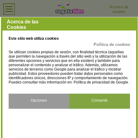
Acceso de
usuario
Inicio
›
Tiendas de Ordenadores e Informática
›
Guadalajara
Tiendas de Ordenadores e Informática en Guadalajara
Acerca de las
Cookies
Selecciona la localidad
Albalate de Zorita
Armuña de Tajuña
(1)
(1)
Este sitio web utiliza cookies
Azuqueca de Henares
Guadalajara
(4)
(14)
Política de cookies
Se utilizan cookies propias de sesión, con finalidad técnica (aquellas
Horche
Marchamalo
(1)
(1)
que permiten la navegación a través del sitio web y la utilización de las
diferentes opciones y servicios que en ella existen) y también para
personalizar el contenido y analizar el tráfico. Además, utilizamos
servicios de terceros como Google para analizar el tráfico y mostrar
publicidad. Estos proveedores pueden tratar datos personales como
identificadores únicos, direcciones IP y comportamiento de navegación.
Puedes consultar más información en:
Política de privacidad de Google
.
Opciones
Consentir