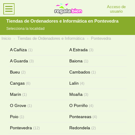
Acceso de
usuario
Tiendas de Ordenadores e Informática en Pontevedra
Selecciona la localidad
Inicio
›
Tiendas de Ordenadores e Informática
›
Pontevedra
A Cañiza
A Estrada
(1)
(3)
A Guarda
Baiona
(3)
(1)
Bueu
Cambados
(2)
(1)
Cangas
Lalín
(6)
(4)
Marín
Moaña
(1)
(3)
O Grove
O Porriño
(1)
(4)
Poio
Ponteareas
(1)
(4)
Pontevedra
Redondela
(12)
(2)