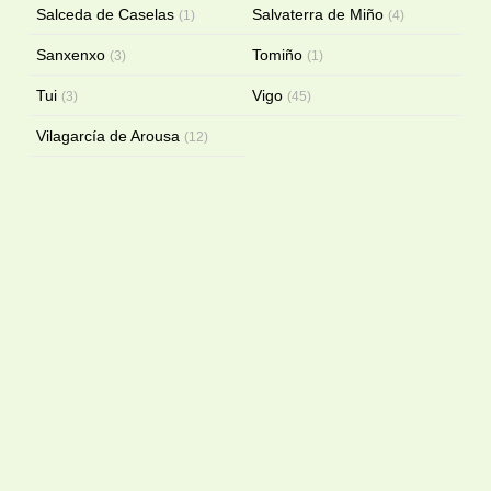
Salceda de Caselas
Salvaterra de Miño
(1)
(4)
Sanxenxo
Tomiño
(3)
(1)
Tui
Vigo
(3)
(45)
Vilagarcía de Arousa
(12)