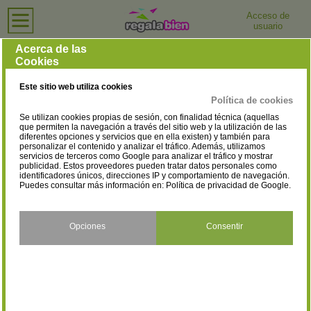
Acceso de
usuario
Inicio
›
Tiendas de Ordenadores e Informática
›
Barcelona
Tiendas de Ordenadores e Informática en Barcelona
Acerca de las
Cookies
Selecciona la localidad
Abrera
Arenys de Mar
(2)
(1)
Este sitio web utiliza cookies
Argentona
Badalona
(2)
(10)
Política de cookies
Se utilizan cookies propias de sesión, con finalidad técnica (aquellas
Bagà
Barberà del Vallès
(3)
(3)
que permiten la navegación a través del sitio web y la utilización de las
diferentes opciones y servicios que en ella existen) y también para
personalizar el contenido y analizar el tráfico. Además, utilizamos
Barcelona
Berga
(254)
(1)
servicios de terceros como Google para analizar el tráfico y mostrar
publicidad. Estos proveedores pueden tratar datos personales como
Caldes de Montbui
Calella
identificadores únicos, direcciones IP y comportamiento de navegación.
(1)
(6)
Puedes consultar más información en:
Política de privacidad de Google
.
Canet de Mar
Canovelles
(2)
(1)
Capellades
Cardedeu
Opciones
Consentir
(1)
(2)
Cardona
Castellar del Vallès
(1)
(3)
Castellbisbal
Castelldefels
(1)
(7)
Cerdanyola del Vallès
Cervelló
(13)
(1)