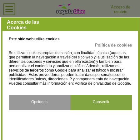
Acceso de
usuario
Inicio
›
Tiendas de Ordenadores e Informática
›
Cádiz
Tiendas de Ordenadores e Informática en Cádiz
Acerca de las
Cookies
Selecciona la localidad
Alcalá de los Gazules
Algeciras
(1)
(14)
Este sitio web utiliza cookies
Barbate
Bornos
(1)
(1)
Política de cookies
Se utilizan cookies propias de sesión, con finalidad técnica (aquellas
Cádiz
Chiclana de la Frontera
(18)
(5)
que permiten la navegación a través del sitio web y la utilización de las
diferentes opciones y servicios que en ella existen) y también para
personalizar el contenido y analizar el tráfico. Además, utilizamos
Chipiona
Conil de la Frontera
(1)
(4)
servicios de terceros como Google para analizar el tráfico y mostrar
publicidad. Estos proveedores pueden tratar datos personales como
El Puerto de Santa María
Jerez de la Frontera
identificadores únicos, direcciones IP y comportamiento de navegación.
(9)
(17)
Puedes consultar más información en:
Política de privacidad de Google
.
La Línea de la Concepción
Los Barrios
(1)
(4)
Opciones
Consentir
Medina-Sidonia
Olvera
(1)
(1)
Prado del Rey
Puerto Real
(1)
(5)
Puerto Serrano
Rota
(1)
(2)