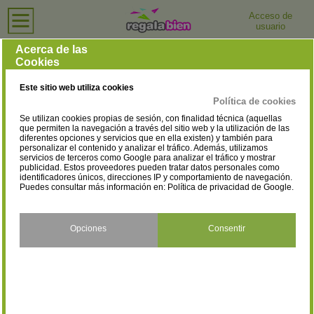
Acceso de
usuario
Inicio
›
Tiendas de Ordenadores e Informática
›
Alicante
Tiendas de Ordenadores e Informática en Alicante
Acerca de las
Cookies
Selecciona la localidad
Agost
Alcoy/Alcoi
(1)
(9)
Este sitio web utiliza cookies
Alicante/Alacant
Almoradí
(59)
(2)
Política de cookies
Se utilizan cookies propias de sesión, con finalidad técnica (aquellas
Altea
Aspe
(3)
(2)
que permiten la navegación a través del sitio web y la utilización de las
diferentes opciones y servicios que en ella existen) y también para
personalizar el contenido y analizar el tráfico. Además, utilizamos
Banyeres de Mariola
Benidorm
(1)
(11)
servicios de terceros como Google para analizar el tráfico y mostrar
publicidad. Estos proveedores pueden tratar datos personales como
Benijófar
Bigastro
identificadores únicos, direcciones IP y comportamiento de navegación.
(1)
(1)
Puedes consultar más información en:
Política de privacidad de Google
.
Callosa de Segura
Callosa d'En Sarrià
(1)
(1)
Calpe/Calp
Castalla
Opciones
Consentir
(3)
(1)
Cocentaina
Crevillent
(1)
(4)
Dénia
Dolores
(7)
(1)
El Campello
El Pinós/Pinoso
(1)
(1)