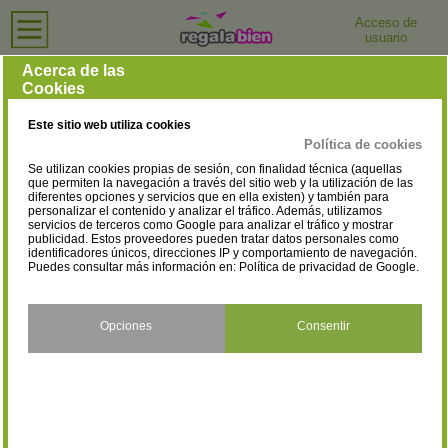
Acceso de
usuario
Inicio
›
Tiendas de Ordenadores e Informática
›
Badajoz
Tiendas de Ordenadores e Informática en Badajoz
Acerca de las
Cookies
Selecciona la localidad
Aceuchal
Almendralejo
(1)
(4)
Este sitio web utiliza cookies
Badajoz
Campanario
(17)
(3)
Política de cookies
Se utilizan cookies propias de sesión, con finalidad técnica (aquellas
Don Benito
Fregenal de la Sierra
(3)
(1)
que permiten la navegación a través del sitio web y la utilización de las
diferentes opciones y servicios que en ella existen) y también para
personalizar el contenido y analizar el tráfico. Además, utilizamos
Fuente de Cantos
Jerez de los Caballeros
(2)
(2)
servicios de terceros como Google para analizar el tráfico y mostrar
publicidad. Estos proveedores pueden tratar datos personales como
Llerena
Los Santos De Maimona
identificadores únicos, direcciones IP y comportamiento de navegación.
(1)
(1)
Puedes consultar más información en:
Política de privacidad de Google
.
Mérida
Monesterio
(8)
(1)
Montijo
Navalvillar de Pela
Opciones
Consentir
(3)
(1)
Villafranca de los Barros
Villanueva de la Serena
(2)
(1)
Zafra
Zalamea de la Serena
(5)
(1)