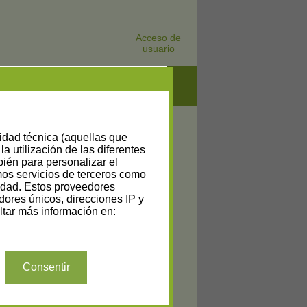
Acceso de
usuario
lidad técnica (aquellas que
la utilización de las diferentes
bién para personalizar el
amos servicios de terceros como
cidad. Estos proveedores
dores únicos, direcciones IP y
tar más información en:
Consentir