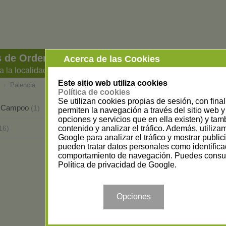
 de Ordenadores e Informática en Palencia
Acerca de las Cookies
a la localidad
Este sitio web utiliza cookies
›
Palencia
Política de cookies
Se utilizan cookies propias de sesión, con fina
de Campoo
Guardo
(1)
(2)
permiten la navegación a través del sitio web y 
opciones y servicios que en ella existen) y tam
contenido y analizar el tráfico. Además, utiliz
16)
Google para analizar el tráfico y mostrar publi
pueden tratar datos personales como identifica
comportamiento de navegación. Puedes consul
Política de privacidad de Google
.
Opciones