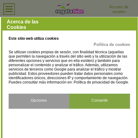
Acceso de
usuario
Inicio
›
Tiendas de Ordenadores e Informática
›
Sevilla
Tiendas de Ordenadores e Informática en Sevilla
Acerca de las
Cookies
Selecciona la localidad
Alcalá de Guadaíra
Alcalá del Río
(7)
(1)
Este sitio web utiliza cookies
Almensilla
Arahal
(2)
(1)
Política de cookies
Se utilizan cookies propias de sesión, con finalidad técnica (aquellas
Benacazón
Bollullos de la Mitación
(2)
(1)
que permiten la navegación a través del sitio web y la utilización de las
diferentes opciones y servicios que en ella existen) y también para
personalizar el contenido y analizar el tráfico. Además, utilizamos
Bormujos
Brenes
(1)
(3)
servicios de terceros como Google para analizar el tráfico y mostrar
publicidad. Estos proveedores pueden tratar datos personales como
Camas
Cantillana
identificadores únicos, direcciones IP y comportamiento de navegación.
(3)
(2)
Puedes consultar más información en:
Política de privacidad de Google
.
Carmona
Castilleja de la Cuesta
(3)
(1)
Coria del Río
Dos Hermanas
Opciones
Consentir
(3)
(14)
Écija
El Cuervo de Sevilla
(5)
(3)
El Rubio
El Viso Del Alcor
(1)
(3)
Estepa
Fuentes de Andalucía
(2)
(1)