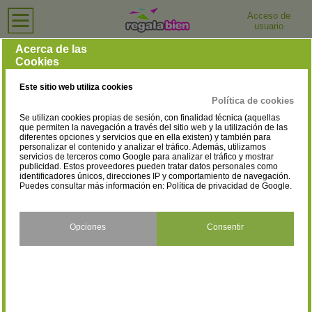
Acceso de
usuario
Inicio
›
Tiendas de Ordenadores e Informática
›
Málaga
Tiendas de Ordenadores e Informática en Málaga
Acerca de las
Cookies
Selecciona la localidad
Alameda
Algarrobo
(2)
(2)
Este sitio web utiliza cookies
Alhaurín de la Torre
Álora
(2)
(1)
Política de cookies
Se utilizan cookies propias de sesión, con finalidad técnica (aquellas
Antequera
Archidona
(2)
(1)
que permiten la navegación a través del sitio web y la utilización de las
diferentes opciones y servicios que en ella existen) y también para
personalizar el contenido y analizar el tráfico. Además, utilizamos
Benalmádena
Cártama
(6)
(1)
servicios de terceros como Google para analizar el tráfico y mostrar
publicidad. Estos proveedores pueden tratar datos personales como
Coín
Estepona
identificadores únicos, direcciones IP y comportamiento de navegación.
(2)
(12)
Puedes consultar más información en:
Política de privacidad de Google
.
Fuengirola
Humilladero
(10)
(1)
Málaga
Manilva
Opciones
Consentir
(78)
(1)
Marbella
Mijas
(21)
(7)
Mollina
Nerja
(1)
(4)
Rincón de la Victoria
Ronda
(2)
(4)