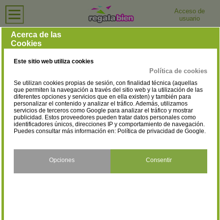
Acceso de
usuario
Inicio
›
Tiendas de Ordenadores e Informática
›
Las Palmas
Tiendas de Ordenadores e Informática en Las Palmas
Acerca de las
Cookies
Selecciona la localidad
Agüimes
Arrecife
(3)
(9)
Este sitio web utiliza cookies
Arucas
Gáldar
(2)
(1)
Política de cookies
Se utilizan cookies propias de sesión, con finalidad técnica (aquellas
Ingenio
Las Palmas De Gran
(1)
que permiten la navegación a través del sitio web y la utilización de las
Canaria
diferentes opciones y servicios que en ella existen) y también para
(66)
personalizar el contenido y analizar el tráfico. Además, utilizamos
servicios de terceros como Google para analizar el tráfico y mostrar
Mogán
Pájara
(1)
(1)
publicidad. Estos proveedores pueden tratar datos personales como
identificadores únicos, direcciones IP y comportamiento de navegación.
Puedes consultar más información en:
Política de privacidad de Google
.
Puerto del Rosario
Santa Brígida
(7)
(3)
Santa Lucía de Tirajana
Santa María de Guía de
(6)
Gran Canaria
Opciones
Consentir
(3)
Telde
Tías
(8)
(1)