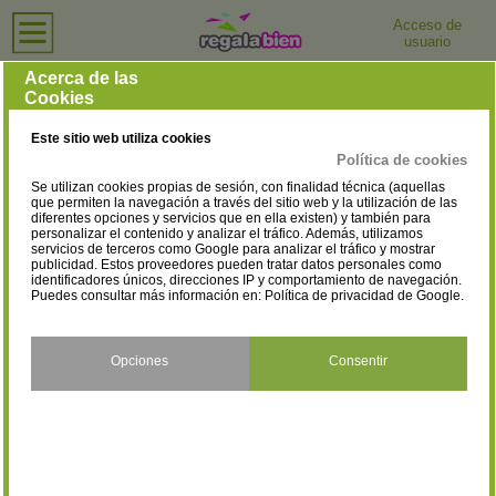
Acceso de
usuario
Inicio
›
Tiendas de Ordenadores e Informática
›
Valencia
Tiendas de Ordenadores e Informática en Valencia
Acerca de las
Cookies
Selecciona la localidad
Alaquàs
Albaida
(3)
(1)
Este sitio web utiliza cookies
Alberic
Alboraya
(2)
(1)
Política de cookies
Se utilizan cookies propias de sesión, con finalidad técnica (aquellas
Albuixech
Alcàsser
(1)
(1)
que permiten la navegación a través del sitio web y la utilización de las
diferentes opciones y servicios que en ella existen) y también para
personalizar el contenido y analizar el tráfico. Además, utilizamos
Aldaia
Alfafar
(4)
(2)
servicios de terceros como Google para analizar el tráfico y mostrar
publicidad. Estos proveedores pueden tratar datos personales como
Alfara del Patriarca
Algemesí
identificadores únicos, direcciones IP y comportamiento de navegación.
(1)
(4)
Puedes consultar más información en:
Política de privacidad de Google
.
Alginet
Alzira
(1)
(2)
Beniarjó
Benifaió
Opciones
Consentir
(1)
(1)
Benigánim
Bétera
(1)
(2)
Buñol
Burjassot
(2)
(4)
Canals
Carlet
(1)
(1)