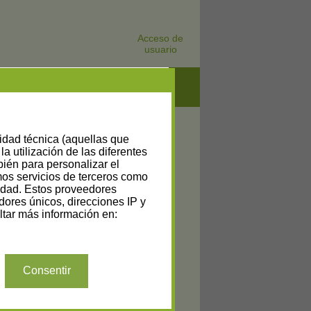
Acceso de
usuario
lidad técnica (aquellas que
la utilización de las diferentes
bién para personalizar el
amos servicios de terceros como
cidad. Estos proveedores
dores únicos, direcciones IP y
tar más información en:
Consentir