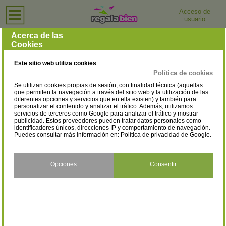
Acceso de
usuario
Inicio
›
Tiendas de Ordenadores e Informática
›
Jaén
Tiendas de Ordenadores e Informática en Jaén
Acerca de las
Cookies
Selecciona la localidad
Alcalá la Real
Andújar
(5)
(5)
Este sitio web utiliza cookies
Arjona
Arjonilla
(1)
(1)
Política de cookies
Se utilizan cookies propias de sesión, con finalidad técnica (aquellas
Arroyo del Ojanco
Baeza
(2)
(2)
que permiten la navegación a través del sitio web y la utilización de las
diferentes opciones y servicios que en ella existen) y también para
personalizar el contenido y analizar el tráfico. Además, utilizamos
Bailén
Cambil
(7)
(1)
servicios de terceros como Google para analizar el tráfico y mostrar
publicidad. Estos proveedores pueden tratar datos personales como
Campillo de Arenas
Cazorla
identificadores únicos, direcciones IP y comportamiento de navegación.
(2)
(4)
Puedes consultar más información en:
Política de privacidad de Google
.
Huelma
Jaén
(1)
(19)
Jódar
La Carolina
Opciones
Consentir
(1)
(1)
Linares
Mancha Real
(7)
(5)
Martos
Mengíbar
(5)
(1)
Pegalajar
Porcuna
(1)
(1)