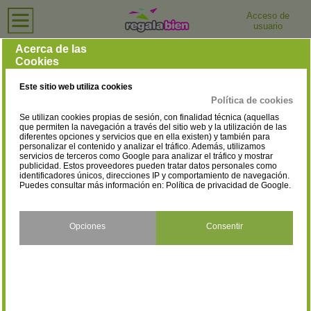
Acceso de
usuario
Inicio
›
Tiendas de Ordenadores e Informática
›
Ciudad Real
Tiendas de Ordenadores e Informática en Ciudad Real
Acerca de las
Cookies
Selecciona la localidad
Alcázar de San Juan
Almagro
(3)
(1)
Este sitio web utiliza cookies
Argamasilla de Calatrava
Ciudad Real
(1)
(26)
Política de cookies
Se utilizan cookies propias de sesión, con finalidad técnica (aquellas
Daimiel
Manzanares
(3)
(3)
que permiten la navegación a través del sitio web y la utilización de las
diferentes opciones y servicios que en ella existen) y también para
personalizar el contenido y analizar el tráfico. Además, utilizamos
Membrilla
Pedro Muñoz
(1)
(1)
servicios de terceros como Google para analizar el tráfico y mostrar
publicidad. Estos proveedores pueden tratar datos personales como
Piedrabuena
Pozuelo de Calatrava
identificadores únicos, direcciones IP y comportamiento de navegación.
(2)
(1)
Puedes consultar más información en:
Política de privacidad de Google
.
Puertollano
Socuéllamos
(5)
(1)
Tomelloso
Valdepeñas
Opciones
Consentir
(10)
(4)
Villarrubia de los Ojos
Villarta de San Juan
(2)
(1)