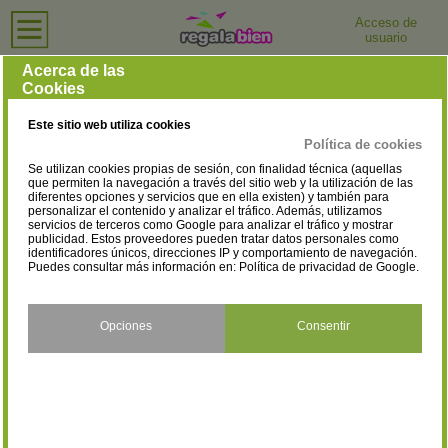
Acceso de
usuario
Inicio
›
Tiendas de Ordenadores e Informática
›
Granada
Tiendas de Ordenadores e Informática en Granada
Acerca de las
Cookies
Selecciona la localidad
Albolote
Alfacar
(3)
(1)
Este sitio web utiliza cookies
Alhama de Granada
Alhendín
(1)
(1)
Política de cookies
Se utilizan cookies propias de sesión, con finalidad técnica (aquellas
Almuñécar
Armilla
(5)
(3)
que permiten la navegación a través del sitio web y la utilización de las
diferentes opciones y servicios que en ella existen) y también para
personalizar el contenido y analizar el tráfico. Además, utilizamos
Baza
Cenes de la Vega
(8)
(1)
servicios de terceros como Google para analizar el tráfico y mostrar
publicidad. Estos proveedores pueden tratar datos personales como
Dúrcal
Granada
identificadores únicos, direcciones IP y comportamiento de navegación.
(2)
(61)
Puedes consultar más información en:
Política de privacidad de Google
.
Guadix
Huéscar
(2)
(2)
Huétor Vega
Iznalloz
Opciones
Consentir
(1)
(1)
La Zubia
Lanjarón
(2)
(1)
Loja
Motril
(4)
(5)
Ogíjares
Órgiva
(5)
(1)