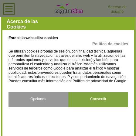
Acceso de
usuario
Inicio
›
Tiendas de Ordenadores e Informática
›
Tarragona
Tiendas de Ordenadores e Informática en Tarragona
Acerca de las
Cookies
Selecciona la localidad
Amposta
Botarell
(4)
(1)
Este sitio web utiliza cookies
Calafell
Cambrils
(1)
(2)
Política de cookies
Se utilizan cookies propias de sesión, con finalidad técnica (aquellas
Deltebre
El Molar
(2)
(2)
que permiten la navegación a través del sitio web y la utilización de las
diferentes opciones y servicios que en ella existen) y también para
personalizar el contenido y analizar el tráfico. Además, utilizamos
El Pinell De Brai
El Vendrell
(1)
(5)
servicios de terceros como Google para analizar el tráfico y mostrar
publicidad. Estos proveedores pueden tratar datos personales como
L' Espluga de Francolí
La Sénia
identificadores únicos, direcciones IP y comportamiento de navegación.
(1)
(2)
Puedes consultar más información en:
Política de privacidad de Google
.
L'Aldea
Montblanc
(1)
(3)
Móra d'Ebre
Reus
Opciones
Consentir
(3)
(18)
Riudoms
Roquetes
(1)
(1)
Salou
Tarragona
(1)
(31)
Torredembarra
Ulldecona
(1)
(1)