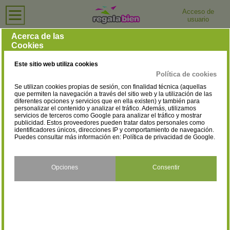
Acceso de
usuario
Inicio
›
Tiendas de Ordenadores e Informática
›
Baleares
Tiendas de Ordenadores e Informática en Baleares
Acerca de las
Cookies
Selecciona la localidad
Alaior
Alcúdia
(1)
(4)
Este sitio web utiliza cookies
Andratx
Artà
(1)
(2)
Política de cookies
Se utilizan cookies propias de sesión, con finalidad técnica (aquellas
Binissalem
Calvià
(1)
(3)
que permiten la navegación a través del sitio web y la utilización de las
diferentes opciones y servicios que en ella existen) y también para
personalizar el contenido y analizar el tráfico. Además, utilizamos
Campos
Capdepera
(1)
(1)
servicios de terceros como Google para analizar el tráfico y mostrar
publicidad. Estos proveedores pueden tratar datos personales como
Ciutadella de Menorca
Eivissa
identificadores únicos, direcciones IP y comportamiento de navegación.
(6)
(22)
Puedes consultar más información en:
Política de privacidad de Google
.
Felanitx
Ferreries
(4)
(1)
Inca
Llucmajor
Opciones
Consentir
(6)
(1)
Manacor
Maó
(8)
(6)
Marratxí
Muro
(1)
(4)
Palma de Mallorca
Sa Pobla
(70)
(2)