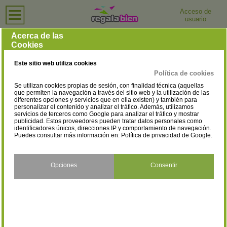
Acceso de
usuario
Inicio
›
Tiendas de Ordenadores e Informática
›
Cantabria
Tiendas de Ordenadores e Informática en Cantabria
Acerca de las
Cookies
Selecciona la localidad
Cabezón de la Sal
Camargo
(1)
(6)
Este sitio web utiliza cookies
Castro-Urdiales
El Astillero
(2)
(4)
Política de cookies
Se utilizan cookies propias de sesión, con finalidad técnica (aquellas
Laredo
Los Corrales de Buelna
(1)
(2)
que permiten la navegación a través del sitio web y la utilización de las
diferentes opciones y servicios que en ella existen) y también para
personalizar el contenido y analizar el tráfico. Además, utilizamos
Piélagos
Reinosa
(1)
(3)
servicios de terceros como Google para analizar el tráfico y mostrar
publicidad. Estos proveedores pueden tratar datos personales como
San Vicente de la Barquera
Santa Cruz de Bezana
identificadores únicos, direcciones IP y comportamiento de navegación.
(1)
Puedes consultar más información en:
Política de privacidad de Google
.
(2)
Santander
Santoña
(45)
(2)
Opciones
Consentir
Suances
Torrelavega
(2)
(15)