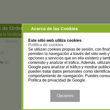
 de Ordenadores e Informática en Ourense
Acerca de las Cookies
a la localidad
Este sitio web utiliza cookies
›
Ourense
Política de cookies
Se utilizan cookies propias de sesión, con fina
O Barco De Valdeorras
(2)
(4)
permiten la navegación a través del sitio web y 
opciones y servicios que en ella existen) y tam
iño
Ourense
contenido y analizar el tráfico. Además, utiliz
(2)
(30)
Google para analizar el tráfico y mostrar publi
pueden tratar datos personales como identifica
Vilamarín
(1)
comportamiento de navegación. Puedes consul
Política de privacidad de Google
.
Opciones