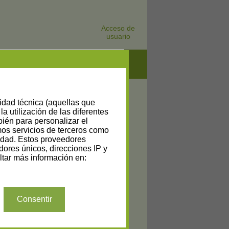
Acceso de
usuario
lidad técnica (aquellas que
la utilización de las diferentes
bién para personalizar el
amos servicios de terceros como
cidad. Estos proveedores
dores únicos, direcciones IP y
tar más información en:
Consentir