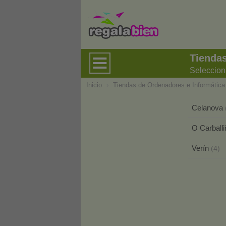
Tiendas
Seleccion
Inicio
›
Tiendas de Ordenadores e Informática
Celanova
O Carball
Verín
(4)